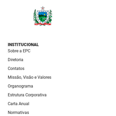
FUNES
Planejamento, Orçamento e Gestão
FUNESC
Procuradoria Geral do Estado
IMEQ
Representação Institucional
IASS
Saúde
INSTITUCIONAL
Sobre a EPC
IPHAEP
Segurança e Defesa Social
Diretoria
JUCEP
Turismo e Desenvolvimento Econômico
Contatos
LIFESA
Missão, Visão e Valores
LOTEP
Organograma
Estrutura Corporativa
Ouvidoria Geral do Estado
Carta Anual
PAP
Normativas