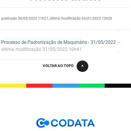
DER
Desenvolvimento e da Articulação Municipal
publicado
30/05/2022 11h27,
última modificação
03/01/2023 13h20
DETRAN
Desenvolvimento Humano
EMPAER
Educação
Processo de Padronização de Maquinário - 31/05/2022
—
ESPEP
Empreender
última modificação 31/05/2022 10h41
EPC
Secretaria de Fazenda
VOLTAR AO TOPO
FAC
Secretaria de Governo
Fapesq
Infraestrutura e dos Recursos Hídricos
Fundação Casa de José Américo
Juventude, Esporte e Lazer
FUNAD
Meio Ambiente e Sustentabilidade
FUNDAC
Mulher e da Diversidade Humana