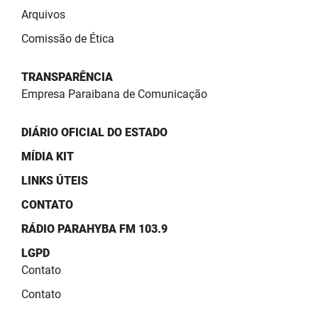
PBGÁS
Arquivos
Comissão de Ética
PB Saúde
PBTUR
TRANSPARÊNCIA
Empresa Paraibana de Comunicação
PBPREV
DIÁRIO OFICIAL DO ESTADO
Projeto Cooperar
MÍDIA KIT
PROCASE
LINKS ÚTEIS
PROCON
CONTATO
Polícia Militar
RÁDIO PARAHYBA FM 103.9
LGPD
Polícia Civil
Contato
Rádio Tabajara
Contato