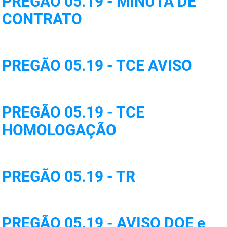
PREGÃO 05.19 - MINUTA DE
FUNES
Planejamento, Orçamento e Gestão
CONTRATO
FUNESC
Procuradoria Geral do Estado
IMEQ
Representação Institucional
PREGÃO 05.19 - TCE AVISO
IASS
Saúde
IPHAEP
Segurança e Defesa Social
PREGÃO 05.19 - TCE
JUCEP
Turismo e Desenvolvimento Econômico
HOMOLOGAÇÃO
LIFESA
LOTEP
PREGÃO 05.19 - TR
Ouvidoria Geral do Estado
PAP
PREGÃO 05.19 - AVISO DOE e