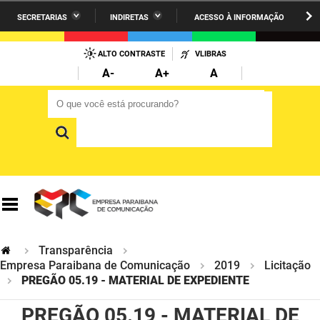
SECRETARIAS
INDIRETAS
ACESSO À INFORMAÇÃO
A União
Administração
IR
PARA
ALTO CONTRASTE
VLIBRAS
AESA
Administração Penitenciária
O
A-
A+
A
CONTEÚDO
ARPB
Agricultura Familiar e Desenvolvimento do Semiárido
O que você está procurando?
O que você está procurando?
Agevisa
Casa Civil do Governador
Cagepa
Casa Militar do Governador
Cehap
Ciência, Tecnologia, Inovação e Ensino Superior
Cinep
Comunicação Institucional
Codata
Controladoria Geral do Estado
Transparência
Empresa Paraibana de Comunicação
2019
Licitação
Companhia Docas
Cultura
PREGÃO 05.19 - MATERIAL DE EXPEDIENTE
Corpo de Bombeiros
PREGÃO 05.19 - MATERIAL DE
Desenvolvimento da Agropecuária e Pesca