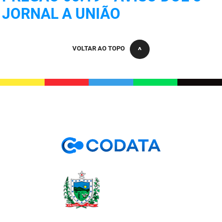
PBGÁS
JORNAL A UNIÃO
PB Saúde
VOLTAR AO TOPO
PBTUR
PBPREV
Projeto Cooperar
PROCASE
PROCON
Polícia Militar
Polícia Civil
Rádio Tabajara