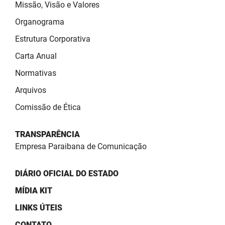
Missão, Visão e Valores
PBGÁS
Organograma
PB Saúde
Estrutura Corporativa
PBTUR
Carta Anual
Normativas
PBPREV
Arquivos
Projeto Cooperar
Comissão de Ética
PROCASE
TRANSPARÊNCIA
PROCON
Empresa Paraibana de Comunicação
Polícia Militar
DIÁRIO OFICIAL DO ESTADO
Polícia Civil
MÍDIA KIT
Rádio Tabajara
LINKS ÚTEIS
CONTATO